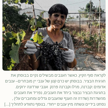
לקראת סוף הקיץ, כאשר הענבים מבשילים נקיים בבוסתן את
חגיגית הבציר. בבוסתן יש כרם קטן של ענבי יין מובחרים– ענבים
אדומים :קברנה, מרלו וקברנה פרנק וענבי שרדונה ירוקים.
בחגיגת הבציר נבצור ביחד את הענבים, נפריד את הענבים
מהשדרות (שדרה זה הענף שהענבים גדלים ומחוברים עלי) ,
נסחט בידיים ונשתה מיץ ענבים ייחודי. בנוסף נתוודע לתהליך […]