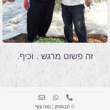
זה פשוט מרגש . וכיף.
© הבוסתן | נווה צוף